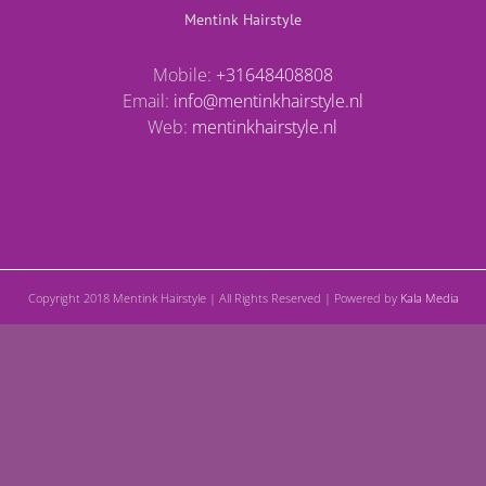
Mentink Hairstyle
Mobile:
+31648408808
Email:
info@mentinkhairstyle.nl
Web:
mentinkhairstyle.nl
Copyright 2018 Mentink Hairstyle | All Rights Reserved | Powered by
Kala Media