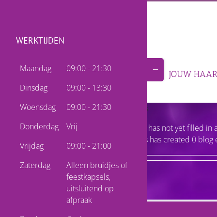
Skip
to
content
WERKTIJDEN
Toggle
Maandag
09:00 - 21:30
HOME
PRIJZEN
JOUW HAAR
Sliding
Bar
Dinsdag
09:00 - 13:30
Area
Woensdag
09:00 - 21:30
About
Niels
Donderdag
Vrij
This author has not yet filled in 
So far Niels has created 0 blog 
Vrijdag
09:00 - 21:00
Zaterdag
Alleen bruidjes of
feestkapsels,
uitsluitend op
afpraak