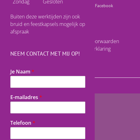
Zondag
Gesloten
Vind mij op Facebook
Buiten deze werktijden zijn ook
bruid en feestkapsels mogelijk op
afspraak
Algemene Voorwaarden
Privacyverklaring
NEEM CONTACT MET MIJ OP!
Je Naam
*
J
E-mailadres
*
e
E
-
m
Telefoon
*
a
i
l